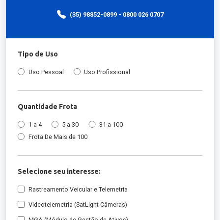
(35) 98852-0899 - 0800 026 0707
Tipo de Uso
Uso Pessoal
Uso Profissional
Quantidade Frota
1 a 4
5 a 30
31 a 100
Frota De Mais de 100
Selecione seu interesse:
Rastreamento Veicular e Telemetria
Videotelemetria (SatLight Câmeras)
MGA (Módulo de Gestão de Ativos)