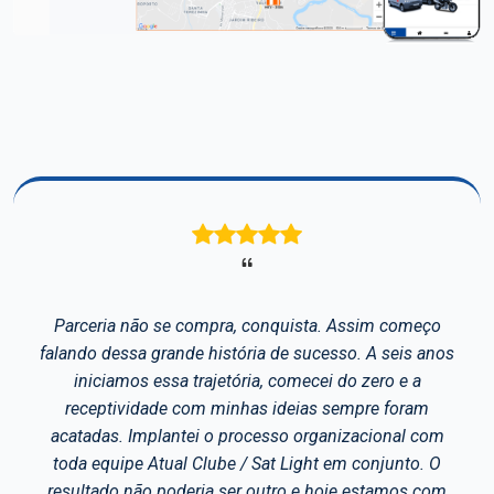
Avaliações de Clientes
 Assim começo
Há tempos que nós utilizamos o si
sso. A seis anos
para controle das ações do nos
 do zero e a
possuímos o bloqueio e desbloque
sempre foram
sistema RFID. Possuímos ainda n
nizacional com
câmera frontal e a câmera de Baú 
em conjunto. O
gerar um código de acompanham
oje estamos com
contratante onde é possível que e