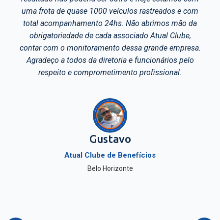
streados e com
carregamento, o transporte e o des
brimos mão da
sua mercadoria.
 Atual Clube,
rande empresa.
cionários pelo
fissional.
Ademir Generoso Ro
Gerente Logístico
Nova Alvorada Transport
os