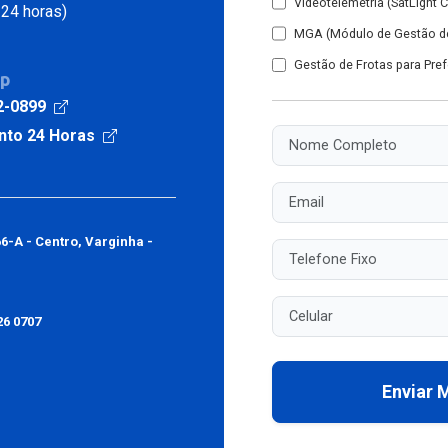
Videotelemetria (SatLight 
24 horas)
MGA (Módulo de Gestão de
Gestão de Frotas para Pref
pp
2-0899
nto 24 Horas
Nome Completo
Email
66-A - Centro, Varginha -
Telefone Fixo
Celular
26 0707
Enviar