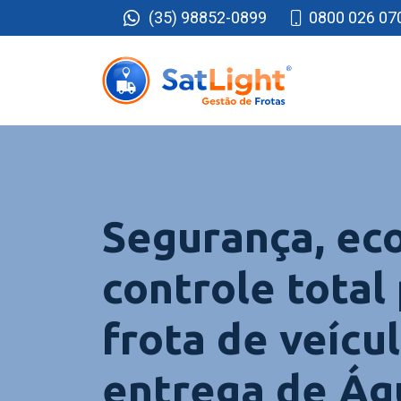
(35) 98852-0899
0800 026 07
Segurança, ec
controle total
frota de veícu
entrega de Ág