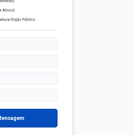
Câmeras)
 Ativos)
eitura/Órgão Público
 Mensagem