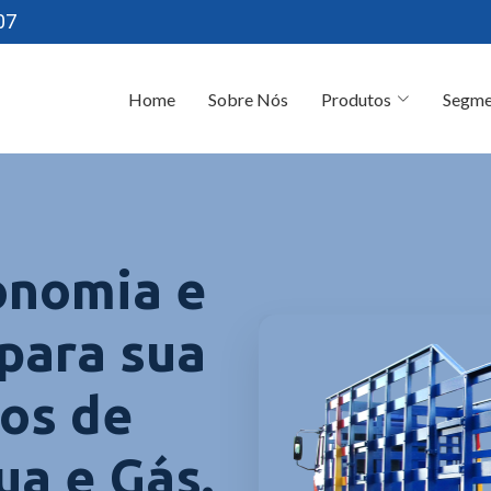
07
Home
Sobre Nós
Produtos
Segme
onomia e
 para sua
los de
ua e Gás.