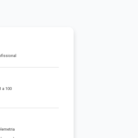
ofissional
1 a 100
elemetria