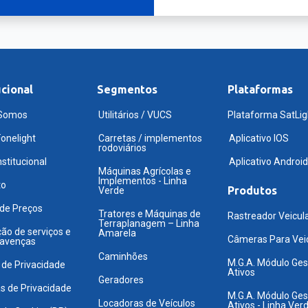
ucional
Segmentos
Plataformas
Somos
Utilitários / VUCS
Plataforma SatLig
onelight
Carretas / implementos
Aplicativo IOS
rodoviários
nstitucional
Aplicativo Android
Máquinas Agrícolas e
Implementos - Linha
to
Produtos
Verde
 de Preços
Tratores e Máquinas de
Rastreador Veicul
Terraplanagem – Linha
ão de serviços e
Amarela
Câmeras Para Vei
 avenças
Caminhões
M.G.A. Módulo Ges
a de Privacidade
Ativos
Geradores
as de Privacidade
M.G.A. Módulo Ges
Locadoras de Veículos
Ativos - Linha Ver