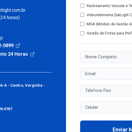
Rastreamento Veicular e T
light.com.br
Videotelemetria (SatLight 
24 horas)
MGA (Módulo de Gestão de
Gestão de Frotas para Pref
pp
2-0899
nto 24 Horas
Nome Completo
Email
66-A - Centro, Varginha -
Telefone Fixo
Celular
26 0707
Enviar