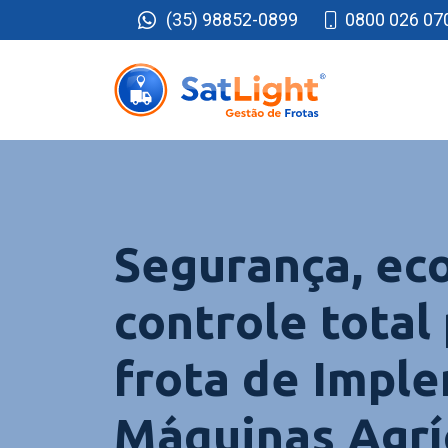
(35) 98852-0899
0800 026 07
Segurança, ec
controle total
frota de Impl
Máquinas Agrí