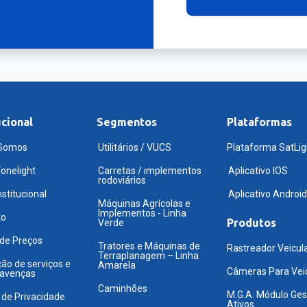
ucional
Segmentos
Plataformas
Somos
Utilitários / VUCS
Plataforma SatLig
onelight
Carretas / implementos
Aplicativo IOS
rodoviários
nstitucional
Aplicativo Android
Máquinas Agrícolas e
Implementos - Linha
to
Produtos
Verde
 de Preços
Tratores e Máquinas de
Rastreador Veicul
Terraplanagem – Linha
ão de serviços e
Amarela
Câmeras Para Vei
 avenças
Caminhões
M.G.A. Módulo Ges
a de Privacidade
Ativos