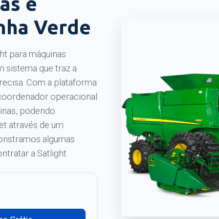
as e
nha Verde
ght para máquinas
m sistema que traz a
recisa. Com a plataforma
/ coordenador operacional
uinas, podendo
et através de um
onstramos algumas
ntratar a Satlight.