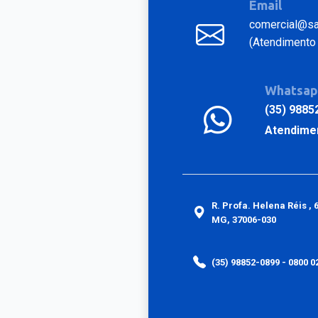
Email
comercial@sat
(Atendimento 
Whatsa
(35) 9885
Atendime
R. Profa. Helena Réis , 
MG, 37006-030
(35) 98852-0899 - 0800 0