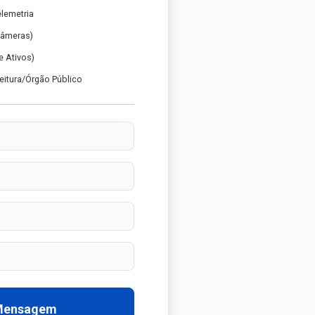
elemetria
Câmeras)
 Ativos)
eitura/Órgão Público
 Mensagem