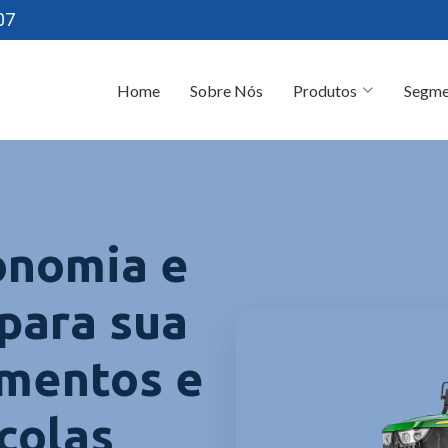
07
Home
Sobre Nós
Produtos
Segme
onomia e
 para sua
ementos e
colas