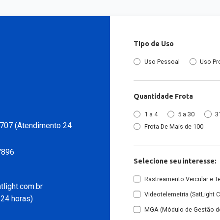
Tipo de Uso
Uso Pessoal
Uso Pr
Quantidade Frota
1 a 4
5 a 30
3
707 (Atendimento 24
Frota De Mais de 100
7896
Selecione seu interesse:
Rastreamento Veicular e T
light.com.br
Videotelemetria (SatLight 
24 horas)
MGA (Módulo de Gestão de