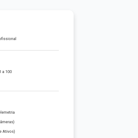
ofissional
1 a 100
elemetria
Câmeras)
 Ativos)