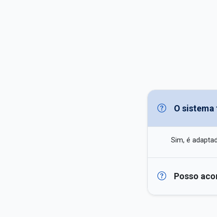
O sistema
Sim, é adaptad
Posso aco