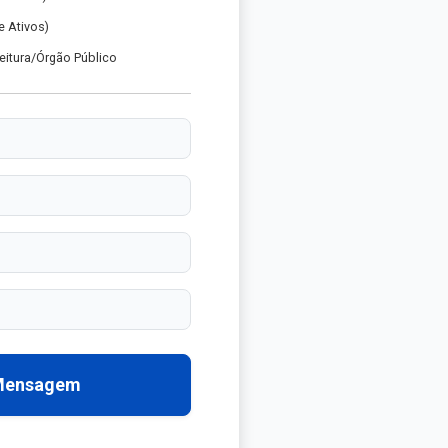
 Ativos)
eitura/Órgão Público
 Mensagem