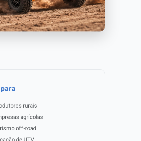
 para
odutores rurais
presas agrícolas
rismo off-road
cação de UTV