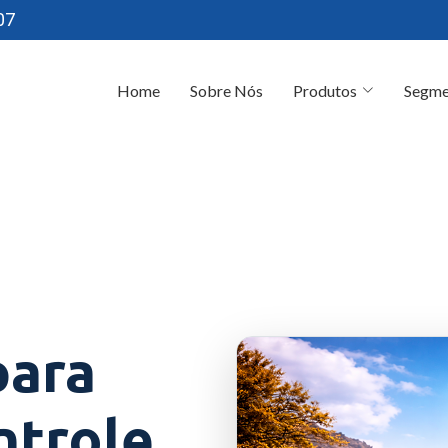
07
Home
Sobre Nós
Produtos
Segme
para
ntrole