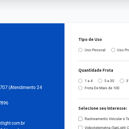
Tipo de Uso
Uso Pessoal
Uso Pr
Quantidade Frota
1 a 4
5 a 30
3
707 (Atendimento 24
Frota De Mais de 100
7896
Selecione seu interesse:
Rastreamento Veicular e T
light.com.br
Videotelemetria (SatLight 