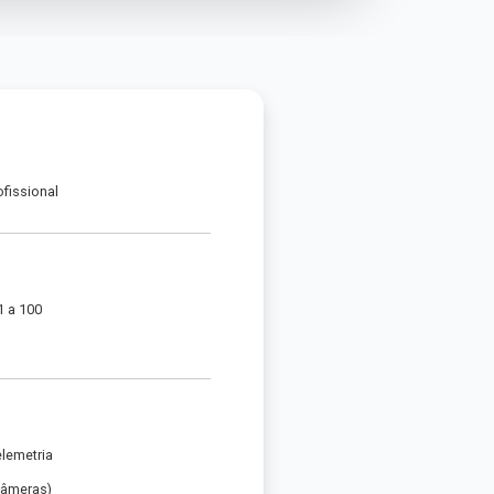
ofissional
1 a 100
elemetria
Câmeras)