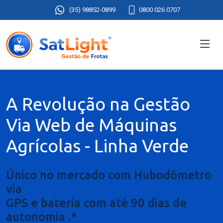
(35) 98852-0899
0800 026 0707
A Revolução na Gestão
Via Web de Máquinas
Agrícolas - Linha Verde
Único no mercado com Hubodômetro
via
GPS e bateria com até 90 dias de
autonomia .*